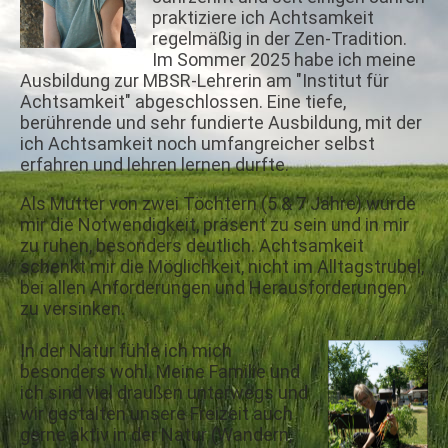
praktiziere ich Achtsamkeit
regelmäßig in der Zen-Tradition.
Im Sommer 2025 habe ich meine
Ausbildung zur MBSR-Lehrerin am "Institut für
Achtsamkeit" abgeschlossen. Eine tiefe,
berührende und sehr fundierte Ausbildung, mit der
ich Achtsamkeit noch umfangreicher selbst
erfahren und lehren lernen durfte.
Als Mutter von zwei Töchtern (5 & 7 Jahre) wurde
mir die Notwendigkeit, präsent zu sein und in mir
zu ruhen, besonders deutlich. Achtsamkeit
schenkt mir die Möglichkeit, nicht im Alltagstrubel,
bei allen Anforderungen und Herausforderungen
zu versinken.
In der Natur fühle ich mich
besonders wohl. Meine Familie und
ich sind viel draußen unterwegs und
wir gestalten unsere Freizeit auch
gerne aktiv in der Natur (Wandern,