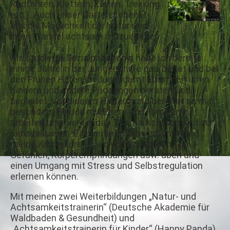
Radfahren, Klettern, Zelten, Trekking
etc.). Auch unser Garten schenkt
uns die Möglichkeit die Natur und
ihren Wandel achtsam mitzuerleben.
Als studierte Sozialpädagogin habe ich bereits
einige Jahre in der Jungendhilfe gearbeitet und bei
den Frühen Hilfen im Jugendamt Eltern mit ihren
Kindern und andere Pädagogen beraten und
begleitet. Vor diesem Hintergrund bereitet es mir
besonders Freude mit Eltern und Familien zu
arbeiten und hier für das Thema Achtsamkeit zu
sensibilisieren. Ein weiterer Schwerpunkt sind
meine Kinderkurses, wo wir das Spüren von
Gefühlen, Körperempfindungen usw. üben und
einen Umgang mit Stress und Selbstregulation
erlernen können.
Mit meinen zwei Weiterbildungen „Natur- und
Achtsamkeitstrainerin“ (Deutsche Akademie für
Waldbaden & Gesundheit) und
„Achtsamkeitstrainerin für Kinder“ (Happy Panda)