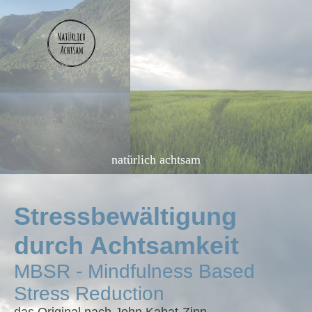
natürlich achtsam
Stressbewältigung
durch Achtsamkeit
MBSR - Mindfulness Based
Stress Reduction