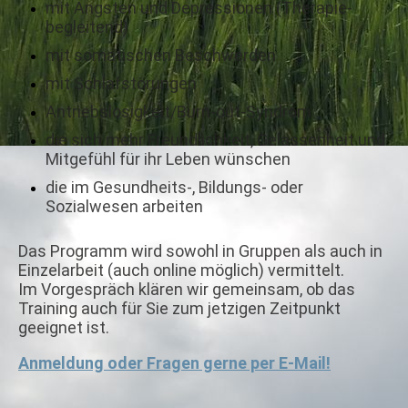
mit Ängsten und Depressionen (Therapie-
begleitend)
mit somatischen Beschwerden
mit Schlafstörungen
Antriebslosigkeit/Burn-out-Syndrom
die sich mehr Freundlichkeit, Gelassenheit und
Mitgefühl für ihr Leben wünschen
die im Gesundheits-, Bildungs- oder
Sozialwesen arbeiten
Das Programm wird sowohl in Gruppen als auch in
Einzelarbeit (auch online möglich) vermittelt.
Im Vorgespräch klären wir gemeinsam, ob das
Training auch für Sie zum jetzigen Zeitpunkt
geeignet ist.
Anmeldung oder Fragen gerne per E-Mail!