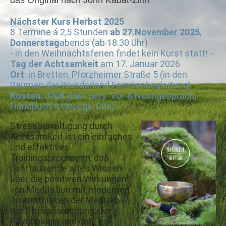
das Original nach John Kabat-Zinn
Nächster Kurs Herbst 2025
8 Termine á 2,5 Stunden
ab 27.November 2025
,
Donnerstag
abends (ab 18:30 Uhr)
- in den Weihnachtsferien findet kein Kurst statt! -
Tag der Achtsamkeit
am 17. Januar 2026
Ort
: in Bretten, Pforzheimer Straße 5 (in den
Räumen der Wunderland Familienbegleitung)
Kosten:
350€ (inkl. pers. Vor-& Nachgespräch,
Handbuch & Übungs-CDs)
Stressbewältigung durch
Achtsamkeit ist ein einfaches
und effektives
Trainingsprogramm, das
Jahrtausende altes Wissen
über die positiven Wirkungen
von Meditation mit modernen
Erkenntnissen der Medizin,
der Stressforschung, der
Psychologie und der