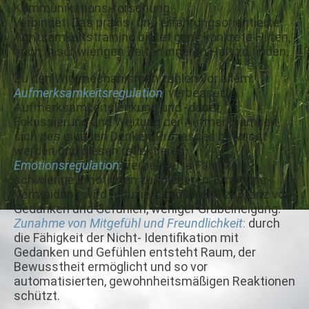
Kommunikations-forschung
verbindet. Das praxis- und erfahrungsorientierte
Achtsamkeitstraining bietet ganz konkrete Hilfen,
auch in schwierigen Zeiten inneren Halt zu finden.
Zu den Wirkmechanismen zählen vor allem:
Aufmerksamkeitsregulation
: verbesserte
Aufmerksamkeitslenkung und -dauer,
Fokussierung und Weitung der Aufmerksamkeit,
sich des eigenen Denken-Prozesses bewusst
werden und diesen reflektieren.
Emotionsregulation
:
verbesserte Fähigkeit
schwierige Emotionen zu tolerieren, Emotions-
Vermeidung wird reduziert, größere Akzeptanz von
Gedanken und Gefühlen, weniger Grübelneigung.
Zunahme von Mitgefühl und Freundlichkeit
:
durch
die Fähigkeit der Nicht- Identifikation mit
Gedanken und Gefühlen entsteht Raum, der
Bewusstheit ermöglicht und so vor
automatisierten, gewohnheitsmäßigen Reaktionen
schützt.