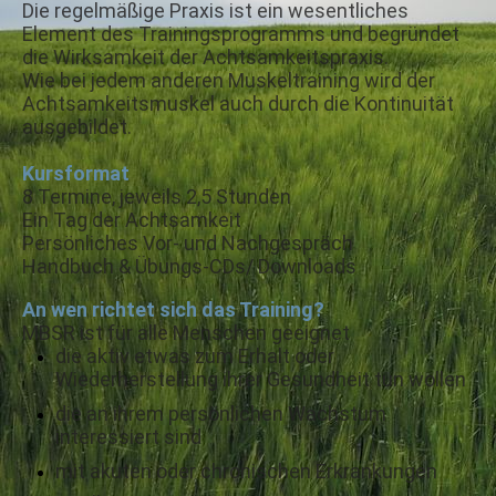
Die regelmäßige Praxis ist ein wesentliches
Element des Trainingsprogramms und begründet
die Wirksamkeit der Achtsamkeitspraxis.
Wie bei jedem anderen Muskeltraining wird der
Achtsamkeitsmuskel auch durch die Kontinuität
ausgebildet.
Kursformat
8 Termine, jeweils 2,5 Stunden
Ein Tag der Achtsamkeit
Persönliches Vor- und Nachgespräch
Handbuch & Übungs-CDs/ Downloads
An wen richtet sich das Training?
MBSR ist für alle Menschen geeignet
die aktiv etwas zum Erhalt oder
Wiederherstellung ihrer Gesundheit tun wollen
die an ihrem persönlichen Wachstum
interessiert sind
mit akuten oder chronischen Erkrankungen